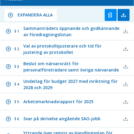
EXPANDERA ALLA
Sammanträdets öppnande och godkännande
§ 1
av föredragningslistan
Val av protokollsjusterare och tid för
§ 2
justering av protokollet
Beslut om närvarorätt för
§ 3
personalföreträdare samt övriga närvarande
Underlag för budget 2027 med inriktning för
§ 4
2028 och 2029
Arbetsmarknadsrapport för 2025
§ 5
Svar på skrivelse angående SAO-jobb
§ 6
Yttrande över remiss av Handlingsplan för