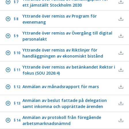
§ 7
ett jämställt Stockholm 2030
Yttrande över remiss av Program för
§ 8
evenemang
Yttrande över remiss av Övergång till digital
§ 9
personalakt
Yttrande över remiss av Riktlinjer för
§ 10
handläggningen av ekonomiskt bistånd
Yttrande över remiss av betänkandet Rektor i
§ 11
fokus (SOU 2026:4)
Anmälan av månadsrapport för mars
§ 12
Anmälan av beslut fattade på delegation
§ 13
samt inkomna och upprättade ärenden
Anmälan av protokoll från föregående
§ 14
arbetsmarknadsnämnd