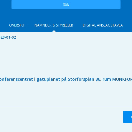
Sök
ÖVERSIKT
NÄMNDER & STYRELSER
DIGITAL ANSLAGSTAVLA
020-01-02
onferenscentret i gatuplanet på Storforsplan 36, rum MUNKFO