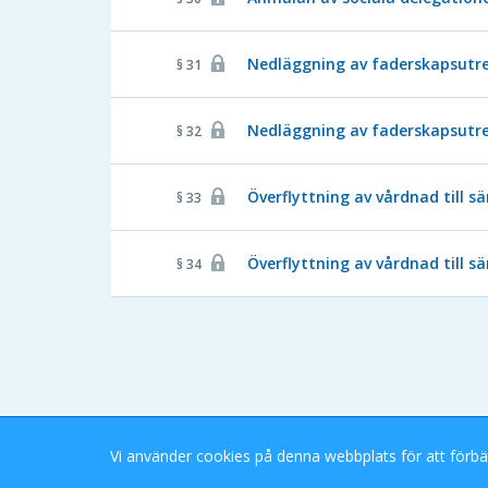
Nedläggning av faderskapsutred
§ 31
Nedläggning av faderskapsutred
§ 32
Överflyttning av vårdnad till s
§ 33
Överflyttning av vårdnad till s
§ 34
Vi använder cookies på denna webbplats för att förbä
Stockholms Stad eDok Meetings
Tillgänglighetsredogörelse