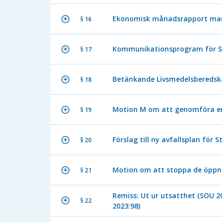
Ekonomisk månadsrapport mar
§ 16
Kommunikationsprogram för St
§ 17
Betänkande Livsmedelsberedskap
§ 18
Motion M om att genomföra en 
§ 19
Förslag till ny avfallsplan för
§ 20
Motion om att stoppa de öppna
§ 21
Remiss: Ut ur utsatthet (SOU 2
§ 22
2023:98)