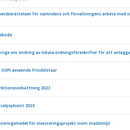
mhetsberättelsen för nämndens och förvaltningens arbete med s
rsboda
tige om ändring av lokala ordningsföreskrifter för att anläg
 (IOP) avseende fritidslotsar
nktionsnedsättning 2023
ialpsykiatri 2023
teringsmedel för investeringsprojekt inom stadsmiljö