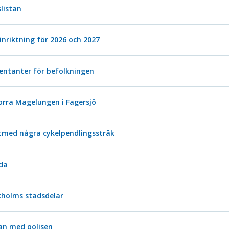
listan
nriktning för 2026 och 2027
entanter för befolkningen
norra Magelungen i Fagersjö
utmed några cykelpendlingsstråk
lda
ckholms stadsdelar
an med polisen