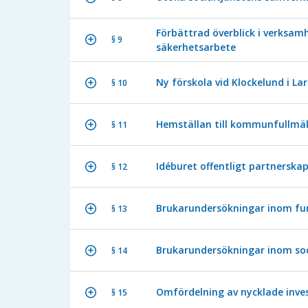
Förbättrad överblick i verksa
§ 9
säkerhetsarbete
Ny förskola vid Klockelund i La
§ 10
Hemställan till kommunfullmäk
§ 11
Idéburet offentligt partnerskap
§ 12
Brukarundersökningar inom fu
§ 13
Brukarundersökningar inom soc
§ 14
Omfördelning av nycklade inves
§ 15