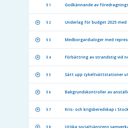
Godkännande av föredragnings
§ 1
Underlag för budget 2025 med i
§ 2
Medborgardialoger med repres
§ 3
Förbättring av strandstig vid 
§ 4
Sätt upp cykeltvättstationer 
§ 5
Bakgrundskontroller av anstäl
§ 6
Kris- och krigsberedskap i Sto
§ 7
Utöka socialtjänstens samverk
§ 8