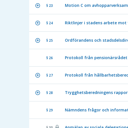
Motion C om avhopparverksamhe
§ 23
Riktlinjer i stadens arbete mo
§ 24
Ordförandens och stadsdelsdir
§ 25
Protokoll från pensionärsrådet 
§ 26
Protokoll från hållbarhetsber
§ 27
Trygghetsberedningens rapport
§ 28
Nämndens frågor och informat
§ 29
Anmälan av sociala delegatione
§ 30