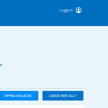
Logga in
um
ÖPPNA KALLELSE
LADDA NER ALLT