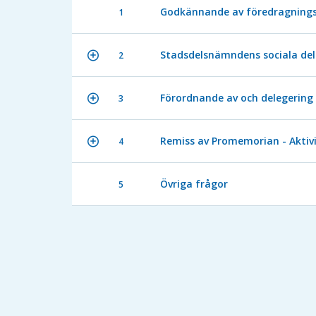
Godkännande av föredragnings
1
Stadsdelsnämndens sociala del
2
Förordnande av och delegering 
3
Remiss av Promemorian - Aktivi
4
Övriga frågor
5