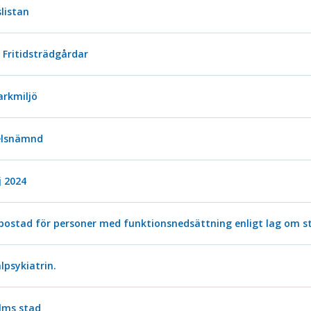
listan
Fritidsträdgårdar
arkmiljö
delsnämnd
 2024
stad för personer med funktionsnedsättning enligt lag om stöd 
psykiatrin.
lms stad