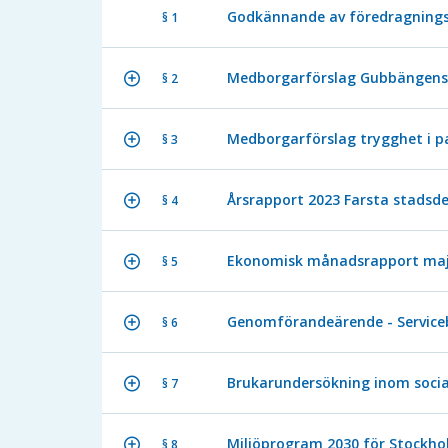
Godkännande av föredragnings
§ 1
Medborgarförslag Gubbängens 
§ 2
Medborgarförslag trygghet i p
§ 3
Årsrapport 2023 Farsta stads
§ 4
Ekonomisk månadsrapport maj
§ 5
Genomförandeärende - Servicebo
§ 6
Brukarundersökning inom social
§ 7
Miljöprogram 2030 för Stockho
§ 8