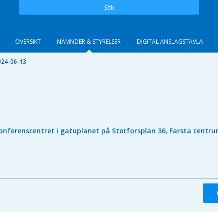
Sök
ÖVERSIKT
NÄMNDER & STYRELSER
DIGITAL ANSLAGSTAVLA
024-06-13
onferenscentret i gatuplanet på Storforsplan 36, Farsta centr