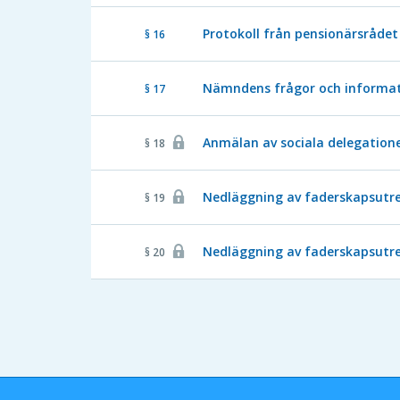
Protokoll från pensionärsrådet 
§ 16
Nämndens frågor och informat
§ 17
Anmälan av sociala delegatione
§ 18
Nedläggning av faderskapsutred
§ 19
Nedläggning av faderskapsutred
§ 20