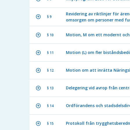
Revidering av riktlinjer för ä
§ 9
omsorgen om personer med fun
Motion, M om ett modernt och 
§ 10
Motion (L) om fler biståndsbe
§ 11
Motion om att inrätta Närings
§ 12
Delegering vid avrop från ce
§ 13
Ordförandens och stadsdelsdir
§ 14
Protokoll från trygghetsbered
§ 15