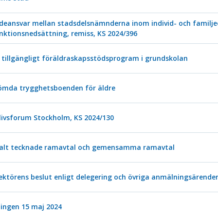
rendeansvar mellan stadsdelsnämnderna inom individ- och famil
ktionsnedsättning, remiss, KS 2024/396
tillgängligt föräldraskapsstödsprogram i grundskolan
dömda trygghetsboenden för äldre
livsforum Stockholm, KS 2024/130
ntralt tecknade ramavtal och gemensamma ramavtal
ektörens beslut enligt delegering och övriga anmälningsärende
ningen 15 maj 2024