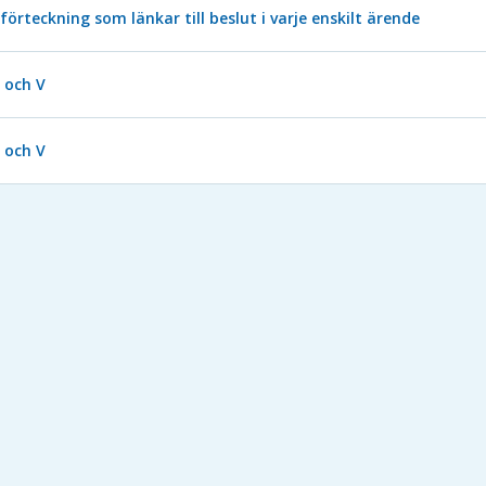
förteckning som länkar till beslut i varje enskilt ärende
S och V
S och V