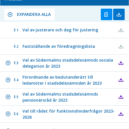
EXPANDERA ALLA
Val av justerare och dag för justering
§ 1
Fastställande av föredragningslista
§ 2
Val av Södermalms stadsdelsnämnds sociala
§ 3
delegation år 2023
Förordnande av beslutanderätt till
§ 4
ledamöter i stadsdelsnämnden år 2023
Val av Södermalms stadsdelsnämnds
§ 5
pensionärsråd år 2023
Val till rådet för funktionshinderfrågor 2023-
§ 6
2026