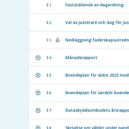
Fastställande av dagordning
§ 1
Val av justerare och dag för ju
§ 2
Nedläggning faderskapsutrednin
§ 3
Månadsrapport
§ 4
Boendeplan för äldre 2022 med
§ 5
Boendeplan för särskilt boende
§ 6
Dataskyddsombudets årsrappor
§ 7
Skrivelse om våldet under pan
§ 8