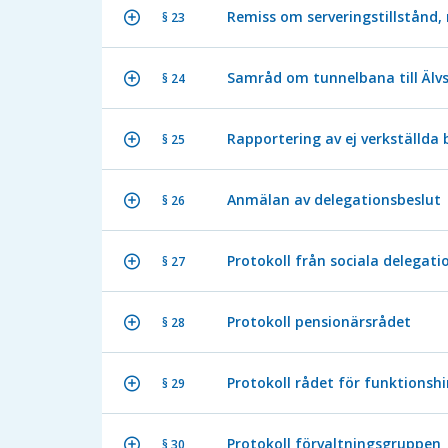
Remiss om serveringstillstånd
§ 23
Samråd om tunnelbana till Älvs
§ 24
Rapportering av ej verkställda 
§ 25
Anmälan av delegationsbeslut
§ 26
Protokoll från sociala delegati
§ 27
Protokoll pensionärsrådet
§ 28
Protokoll rådet för funktionsh
§ 29
Protokoll förvaltningsgruppen
§ 30