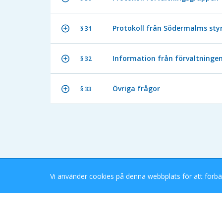
Protokoll från Södermalms styr
§ 31
Information från förvaltninge
§ 32
Övriga frågor
§ 33
Vi använder cookies på denna webbplats för att förbä
Stockholms Stad eDok Meetings
Tillgänglighetsredogörelse