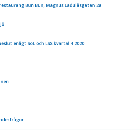
, restaurang Bun Bun, Magnus Ladulåsgatan 2a
jö
beslut enligt SoL och LSS kvartal 4 2020
onen
inderfrågor