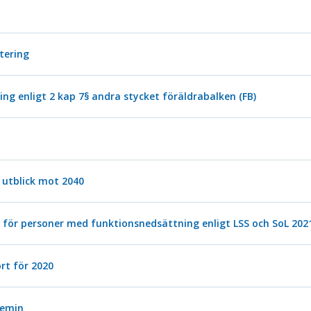
stering
g enligt 2 kap 7§ andra stycket föräldrabalken (FB)
 utblick mot 2040
 för personer med funktionsnedsättning enligt LSS och SoL 202
t för 2020
demin