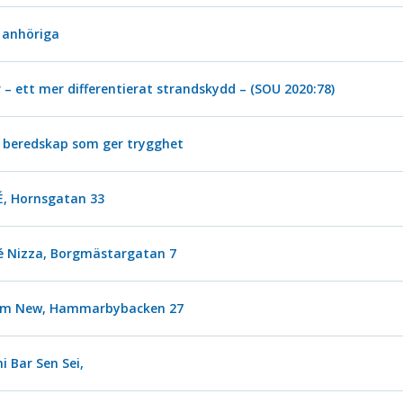
 anhöriga
 – ett mer differentierat strandskydd – (SOU 2020:78)
 beredskap som ger trygghet
FÉ, Hornsgatan 33
fé Nizza, Borgmästargatan 7
thlm New, Hammarbybacken 27
i Bar Sen Sei,