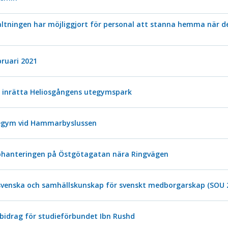
altningen har möjliggjort för personal att stanna hemma när de
ruari 2021
 inrätta Heliosgångens utegymspark
tegym vid Hammarbyslussen
phanteringen på Östgötagatan nära Ringvägen
 svenska och samhällskunskap för svenskt medborgarskap (SOU 
bidrag för studieförbundet Ibn Rushd