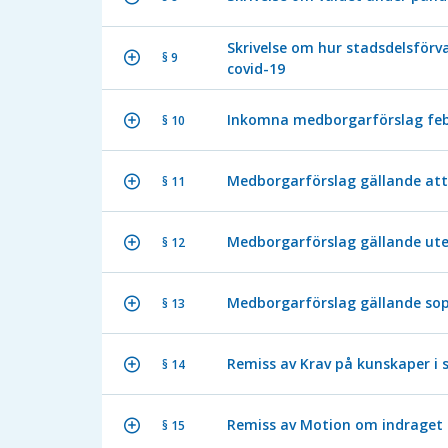
Skrivelse om hur stadsdelsförv
§ 9
covid-19
Inkomna medborgarförslag feb
§ 10
Medborgarförslag gällande att
§ 11
Medborgarförslag gällande u
§ 12
Medborgarförslag gällande so
§ 13
Remiss av Krav på kunskaper i
§ 14
Remiss av Motion om indraget 
§ 15