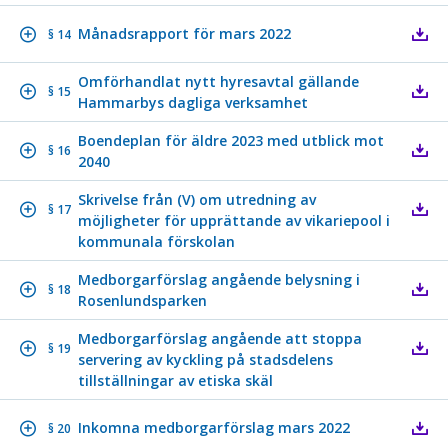
Månadsrapport för mars 2022
§ 14
Omförhandlat nytt hyresavtal gällande
§ 15
Hammarbys dagliga verksamhet
Boendeplan för äldre 2023 med utblick mot
§ 16
2040
Skrivelse från (V) om utredning av
§ 17
möjligheter för upprättande av vikariepool i
kommunala förskolan
Medborgarförslag angående belysning i
§ 18
Rosenlundsparken
Medborgarförslag angående att stoppa
§ 19
servering av kyckling på stadsdelens
tillställningar av etiska skäl
Inkomna medborgarförslag mars 2022
§ 20