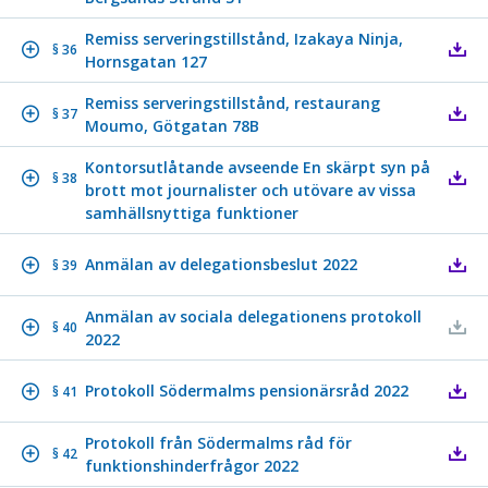
Remiss serveringstillstånd, Izakaya Ninja,
§ 36
Hornsgatan 127
Remiss serveringstillstånd, restaurang
§ 37
Moumo, Götgatan 78B
Kontorsutlåtande avseende En skärpt syn på
§ 38
brott mot journalister och utövare av vissa
samhällsnyttiga funktioner
Anmälan av delegationsbeslut 2022
§ 39
Anmälan av sociala delegationens protokoll
§ 40
2022
Protokoll Södermalms pensionärsråd 2022
§ 41
Protokoll från Södermalms råd för
§ 42
funktionshinderfrågor 2022