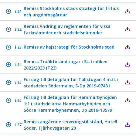
Remiss Stockholms stads strategi för fritids-
§ 21
och ungdomsgårdar
Remiss Ändring av reglementen för vissa
§ 22
facknämnder och stadsdelsnämnder
Remiss av kajstrategi för Stockholms stad
§ 23
Remiss Trafikförändringar i SL-trafiken
§ 24
2022/2023 (T23)
Förslag till detaljplan för Tullstugan 4 m.fl. i
§ 25
stadsdelen Södermalm, S-Dp 2019-07431
Förslag till detaljplan för Hammarbyhöjden
§ 26
1:1 i stadsdelarna Hammarbyhöjden och
Södra Hammarbyhamnen, Dp 2016-13579
Remiss angående serveringstillstånd, Hotell
§ 27
Söder, Tjärhovsgatan 20