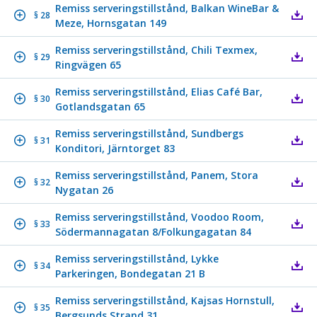
Remiss serveringstillstånd, Balkan WineBar &
§ 28
Meze, Hornsgatan 149
Remiss serveringstillstånd, Chili Texmex,
§ 29
Ringvägen 65
Remiss serveringstillstånd, Elias Café Bar,
§ 30
Gotlandsgatan 65
Remiss serveringstillstånd, Sundbergs
§ 31
Konditori, Järntorget 83
Remiss serveringstillstånd, Panem, Stora
§ 32
Nygatan 26
Remiss serveringstillstånd, Voodoo Room,
§ 33
Södermannagatan 8/Folkungagatan 84
Remiss serveringstillstånd, Lykke
§ 34
Parkeringen, Bondegatan 21 B
Remiss serveringstillstånd, Kajsas Hornstull,
§ 35
Bergsunds Strand 31