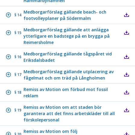
Hammarbyhamnen
Medborgarförslag gällande beach- och
§ 14
footvolleyplaner på Södermalm
Medborgarförslag gällande att anlägga
§ 15
ytterligare en badstege på en brygga på
Reimersholme
Medborgarförslag gällande tågspåret vid
§ 16
Eriksdalsbadet
Medborgarförslag gällande utplacering av
§ 17
fågelmat och om träd på Långholmen
Remiss av Motion om förbud mot fossil
§ 18
reklam
Remiss av Motion om att staden bör
§ 19
garantera att det finns arbetskläder till all
förskolepersonal
Remiss av Motion om följ
§ 20