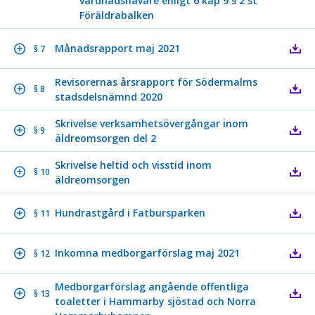
vårdnadshavare enligt 6 kap 9 § 2 st
Föräldrabalken
Månadsrapport maj 2021
§ 7
Revisorernas årsrapport för Södermalms
§ 8
stadsdelsnämnd 2020
Skrivelse verksamhetsövergångar inom
§ 9
äldreomsorgen del 2
Skrivelse heltid och visstid inom
§ 10
äldreomsorgen
Hundrastgård i Fatbursparken
§ 11
Inkomna medborgarförslag maj 2021
§ 12
Medborgarförslag angående offentliga
§ 13
toaletter i Hammarby sjöstad och Norra