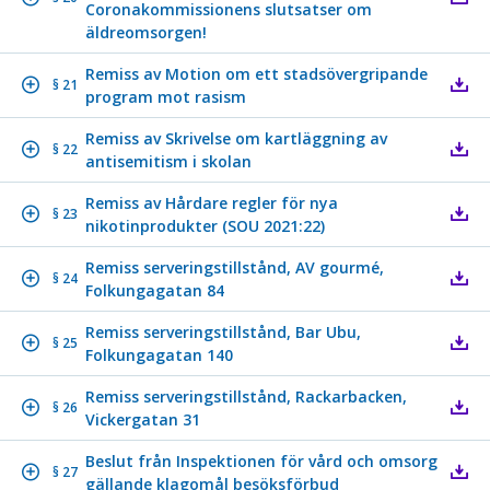
Coronakommissionens slutsatser om
äldreomsorgen!
Remiss av Motion om ett stadsövergripande
§ 21
program mot rasism
Remiss av Skrivelse om kartläggning av
§ 22
antisemitism i skolan
Remiss av Hårdare regler för nya
§ 23
nikotinprodukter (SOU 2021:22)
Remiss serveringstillstånd, AV gourmé,
§ 24
Folkungagatan 84
Remiss serveringstillstånd, Bar Ubu,
§ 25
Folkungagatan 140
Remiss serveringstillstånd, Rackarbacken,
§ 26
Vickergatan 31
Beslut från Inspektionen för vård och omsorg
§ 27
gällande klagomål besöksförbud