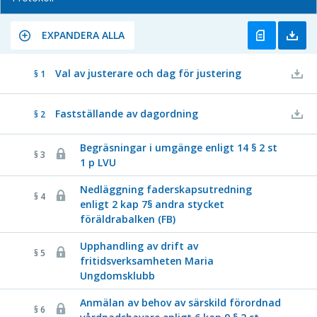
EXPANDERA ALLA
Val av justerare och dag för justering
§ 1
Fastställande av dagordning
§ 2
Begräsningar i umgänge enligt 14 § 2 st
§ 3
1 p LVU
Nedläggning faderskapsutredning
§ 4
enligt 2 kap 7§ andra stycket
föräldrabalken (FB)
Upphandling av drift av
§ 5
fritidsverksamheten Maria
Ungdomsklubb
Anmälan av behov av särskild förordnad
§ 6