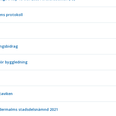
ns protokoll
ingsbidrag
för byggledning
taviken
Södermalms stadsdelsnämnd 2021