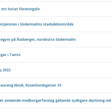
om ett hotat föreningsliv
hemtjänsten i Södermalms stadsdelsområde
tegym på Åsöberget, nordöstra Södermalm
gar i Tanto
j 2022
estaurang Nook, Rosenlundsgatan 33
et avseende medborgarförslag gällande tydligare skyltning vid 