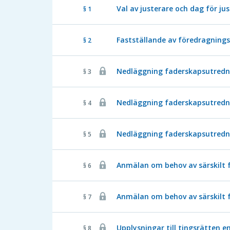
Val av justerare och dag för ju
§ 1
Fastställande av föredragnings
§ 2
Nedläggning faderskapsutrednin
§ 3
Nedläggning faderskapsutrednin
§ 4
Nedläggning faderskapsutrednin
§ 5
Anmälan om behov av särskilt f
§ 6
Anmälan om behov av särskilt f
§ 7
Upplysningar till tingsrätten en
§ 8