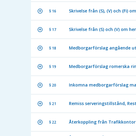
Skrivelse från (S), (V) och (Fi) 
§ 16
Skrivelse från (S) och (V) om 
§ 17
Medborgarförslag angående u
§ 18
Medborgarförslag romerska rin
§ 19
Inkomna medborgarförslag ma
§ 20
Remiss serveringstillstånd, R
§ 21
Återkoppling från Trafikkontor
§ 22