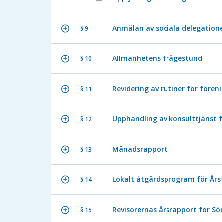
Anmälan av sociala delegatione
§ 9
Allmänhetens frågestund
§ 10
Revidering av rutiner för fören
§ 11
Upphandling av konsulttjänst 
§ 12
Månadsrapport
§ 13
Lokalt åtgärdsprogram för Års
§ 14
Revisorernas årsrapport för 
§ 15