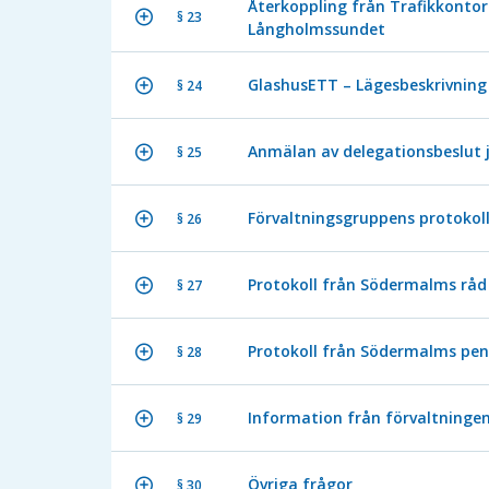
Återkoppling från Trafikkonto
§ 23
Långholmssundet
GlashusETT – Lägesbeskrivning
§ 24
Anmälan av delegationsbeslut 
§ 25
Förvaltningsgruppens protokoll
§ 26
Protokoll från Södermalms råd 
§ 27
Protokoll från Södermalms pen
§ 28
Information från förvaltninge
§ 29
Övriga frågor
§ 30