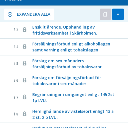
EXPANDERA ALLA
Enskilt ärende. Upphandling av
§ 3
fritidsverksamhet i Skärholmen.
Försäljningsförbud enligt alkohollagen
§ 4
samt varning enligt tobakslagen
Förslag om sex månaders
§ 5
försäljningsförbud av tobaksvaror
Förslag om försäljningsförbud för
§ 6
tobaksvaror i sex månader
Begränsningar i umgänget enligt 14§ 2st
§ 7
1p LVU.
Hemlighållande av vistelseort enligt 13 §
§ 8
2 st. 2 p LVU.