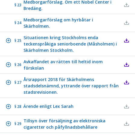
Medborgarförslag. Om ett Nobel Center i
§ 23
Bredäng.
Medborgarförslag om hyrbåtar i
§ 24
Skärholmen.
Situationen kring Stockholms enda
§ 25
teckenspråkiga seniorboende (Måsholmen) i
Skärholmen Stockholm.
Avkaffandet av rätten till heltid inom
§ 26
förskolan
Årsrapport 2018 för Skärholmens
§ 27
stadsdelsnämnd, yttrande över rapport från
stadsrevisionen.
Ärende enligt Lex Sarah
§ 28
Tillsyn över försäljning av elektroniska
§ 29
cigaretter och påfyllnadsbehållare