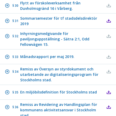
Flytt av förskoleverksamhet från
§ 30
Duvholmsgränd 16 i Vårberg.
Sommarsemester för tf stadsdelsdirektör
§ 31
2019
Inhyrningsmedgivande för
§ 32
paviljonguppställning - Sätra 2:1, Odd
Fellowvägen 15.
Månadsrapport per maj 2019.
§ 33
Remiss av Översyn av styrdokument och
§ 34
utarbetande av digitaliseringsprogram för
Stockholms stad.
En miljöbilsdefinition för Stockholms stad
§ 35
Remiss av Revidering av Handlingsplan för
§ 36
kommunens aktivitetsansvar i Stockholm
stad