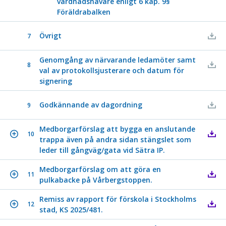
vårdnadshavare enligt 6 kap. 9§
Föräldrabalken
Övrigt
7
Genomgång av närvarande ledamöter samt
8
val av protokollsjusterare och datum för
signering
Godkännande av dagordning
9
Medborgarförslag att bygga en anslutande
10
trappa även på andra sidan stängslet som
leder till gångväg/gata vid Sätra IP.
Medborgarförslag om att göra en
11
pulkabacke på Vårbergstoppen.
Remiss av rapport för förskola i Stockholms
12
stad, KS 2025/481.