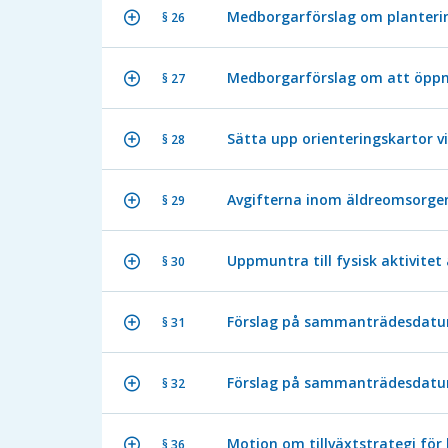
Medborgarförslag om planterin
§ 26
Medborgarförslag om att öppna 
§ 27
Sätta upp orienteringskartor v
§ 28
Avgifterna inom äldreomsorge
§ 29
Uppmuntra till fysisk aktivitet 
§ 30
Förslag på sammanträdesdatu
§ 31
Förslag på sammanträdesdatum
§ 32
Motion om tillväxtstrategi för
§ 36