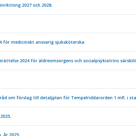
nriktning 2027 och 2028.
 för medicinskt ansvarig sjuksköterska
ättelse 2024 för äldreomsorgens och socialpsykiatrins särskil
mråd om förslag till detaljplan för Tempelriddarorden 1 mfl. i 
 2025.
, år 2025.