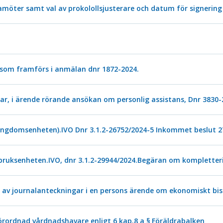
öter samt val av prokolollsjusterare och datum för signering
som framförs i anmälan dnr 1872-2024.
r, i ärende rörande ansökan om personlig assistans, Dnr 3830-
 ungdomsenheten).IVO Dnr 3.1.2-26752/2024-5 Inkommet beslut 2
bruksenheten.IVO, dnr 3.1.2-29944/2024.Begäran om kompletter
 av journalanteckningar i en persons ärende om ekonomiskt bis
örordnad vårdnadshavare enligt 6 kap.8 a § Föräldrabalken