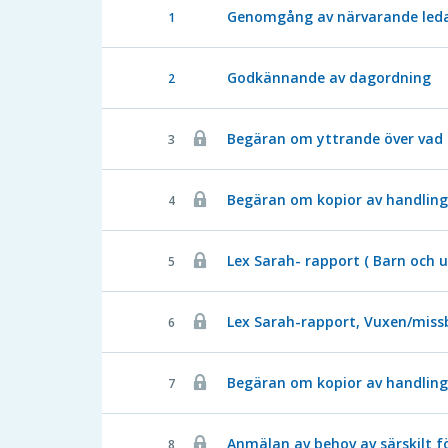
Genomgång av närvarande ledam
1
Godkännande av dagordning
2
Begäran om yttrande över vad 
3
Begäran om kopior av handlinga
4
Lex Sarah- rapport ( Barn och
5
Lex Sarah-rapport, Vuxen/miss
6
Begäran om kopior av handling
7
Anmälan av behov av särskilt f
8