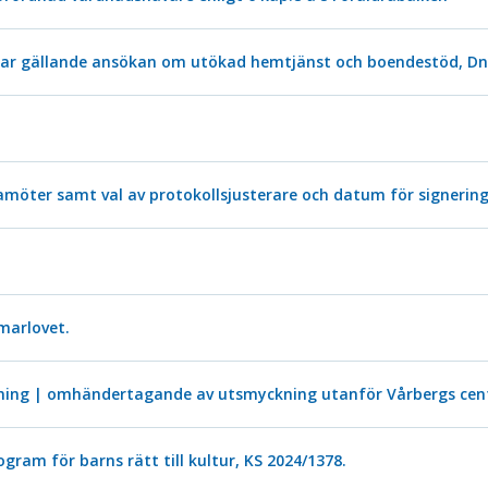
gar gällande ansökan om utökad hemtjänst och boendestöd, Dn
öter samt val av protokollsjusterare och datum för signerin
marlovet.
ing | omhändertagande av utsmyckning utanför Vårbergs cen
ram för barns rätt till kultur, KS 2024/1378.