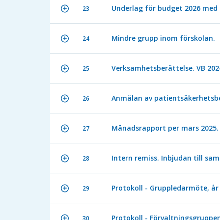
Underlag för budget 2026 med i
23
Mindre grupp inom förskolan.
24
Verksamhetsberättelse. VB 2024
25
Anmälan av patientsäkerhetsber
26
Månadsrapport per mars 2025.
27
Intern remiss. Inbjudan till sa
28
Protokoll - Gruppledarmöte, år
29
Protokoll - Förvaltningsgruppen
30