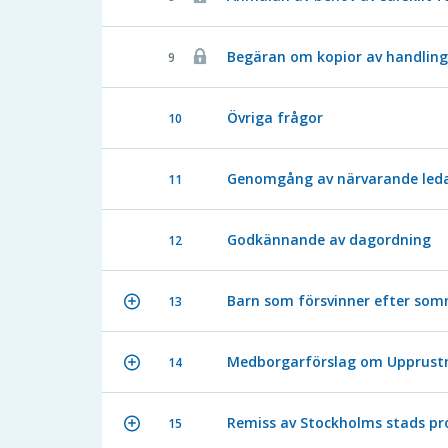
Begäran om kopior av handlin
9
Övriga frågor
10
Genomgång av närvarande ledam
11
Godkännande av dagordning
12
Barn som försvinner efter som
13
Medborgarförslag om Upprustn
14
Remiss av Stockholms stads prog
15