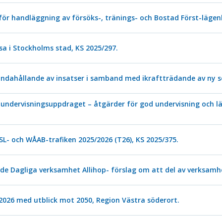
 för handläggning av försöks-, tränings- och Bostad Först-lägen
a i Stockholms stad, KS 2025/297.
handahållande av insatser i samband med ikraftträdande av ny so
undervisningsuppdraget – åtgärder för god undervisning och lär
SL- och WÅAB-trafiken 2025/2026 (T26), KS 2025/375.
e Dagliga verksamhet Allihop- förslag om att del av verksamh
2026 med utblick mot 2050, Region Västra söderort.