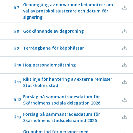
Genomgång av närvarande ledamöter samt
§ 7
val av protokollsjusterare och datum för
signering
Godkännande av dagordning
§ 8
Terrängbana för käpphästar
§ 9
Hög personalomsättning
§ 10
Riktlinje för hantering av externa remisser i
§ 11
Stockholms stad
Förslag på sammanträdesdatum för
§ 12
Skärholmens sociala delegation 2026
Förslag på sammanträdesdatum för
§ 13
Skärholmens stadsdelsnämnd 2026
Gruppbostad för personer med