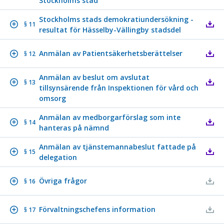
Stockholms stad
Stockholms stads demokratiundersökning -
§ 11
resultat för Hässelby-Vällingby stadsdel
Anmälan av Patientsäkerhetsberättelser
§ 12
Anmälan av beslut om avslutat
§ 13
tillsynsärende från Inspektionen för vård och
omsorg
Anmälan av medborgarförslag som inte
§ 14
hanteras på nämnd
Anmälan av tjänstemannabeslut fattade på
§ 15
delegation
Övriga frågor
§ 16
Förvaltningschefens information
§ 17