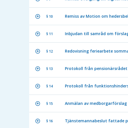
Remiss av Motion om hedersbe
§ 10
Inbjudan till samråd om förslag
§ 11
Redovisning feriearbete somm
§ 12
Protokoll från pensionärsrådet
§ 13
Protokoll från funktionshinder
§ 14
Anmälan av medborgarförslag
§ 15
Tjänstemannabeslut fattade p
§ 16