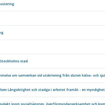
justering
ng
r Stockholms stad
melse om samverkan vid utskrivning från sluten hälso- och sju
sen Långsiktighet och stadga i arbetet framåt - en myndighet
huvudakt inom socialtjänsten, överförmyndarverksamhet och ko