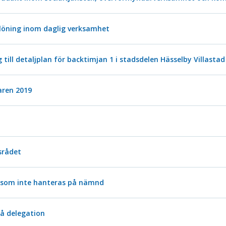
löning inom daglig verksamhet
 till detaljplan för backtimjan 1 i stadsdelen Hässelby Villastad
aren 2019
srådet
 som inte hanteras på nämnd
å delegation