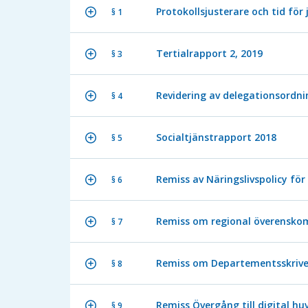
Protokollsjusterare och tid för 
§ 1
Tertialrapport 2, 2019
§ 3
Revidering av delegationsordni
§ 4
Socialtjänstrapport 2018
§ 5
Remiss av Näringslivspolicy fö
§ 6
Remiss om regional överenskom
§ 7
Remiss om Departementsskrivel
§ 8
Remiss Övergång till digital 
§ 9