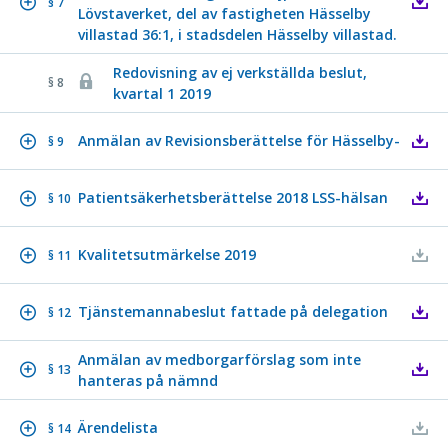
§ 7
Lövstaverket, del av fastigheten Hässelby
villastad 36:1, i stadsdelen Hässelby villastad.
Redovisning av ej verkställda beslut,
§ 8
kvartal 1 2019
Anmälan av Revisionsberättelse för Hässelby-
§ 9
Patientsäkerhetsberättelse 2018 LSS-hälsan
§ 10
Kvalitetsutmärkelse 2019
§ 11
Tjänstemannabeslut fattade på delegation
§ 12
Anmälan av medborgarförslag som inte
§ 13
hanteras på nämnd
Ärendelista
§ 14