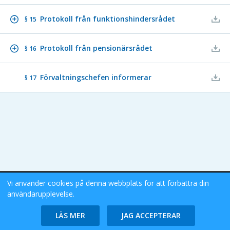
Protokoll från funktionshindersrådet
§ 15
Protokoll från pensionärsrådet
§ 16
Förvaltningschefen informerar
§ 17
Vi använder cookies på denna webbplats för att förbättra din
Stockholms Stad eDok Meetings
användarupplevelse.
Tillgänglighetsredogörelse