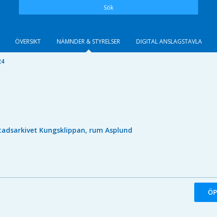
Sök
ÖVERSIKT
NÄMNDER & STYRELSER
DIGITAL ANSLAGSTAVLA
24
tadsarkivet Kungsklippan, rum Asplund
ÖP