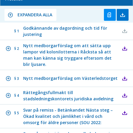
EXPANDERA ALLA
Godkännande av dagordning och tid för
§ 1
justering
Nytt medborgarförslag om att sätta upp
§ 2
lampor vid kolonilotterna i Råcksta så att
man kan känna sig tryggare eftersom det
blir ljusare.
Nytt medborgarförslag om Västerledstorget
§ 3
Rättegångsfullmakt till
§ 4
stadsledningskontorets juridiska avdelning
Svar på remiss - Betänkandet Nästa steg –
§ 5
Ökad kvalitet och jämlikhet i vård och
omsorg för äldre personer (SOU 2022: