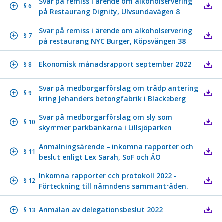
Svar på remiss i ärende om alkoholservering
§ 6
på Restaurang Dignity, Ulvsundavägen 8
Svar på remiss i ärende om alkoholservering
§ 7
på restaurang NYC Burger, Köpsvängen 38
Ekonomisk månadsrapport september 2022
§ 8
Svar på medborgarförslag om trädplantering
§ 9
kring Jehanders betongfabrik i Blackeberg
Svar på medborgarförslag om sly som
§ 10
skymmer parkbänkarna i Lillsjöparken
Anmälningsärende – inkomna rapporter och
§ 11
beslut enligt Lex Sarah, SoF och ÄO
Inkomna rapporter och protokoll 2022 -
§ 12
Förteckning till nämndens sammanträden.
Anmälan av delegationsbeslut 2022
§ 13