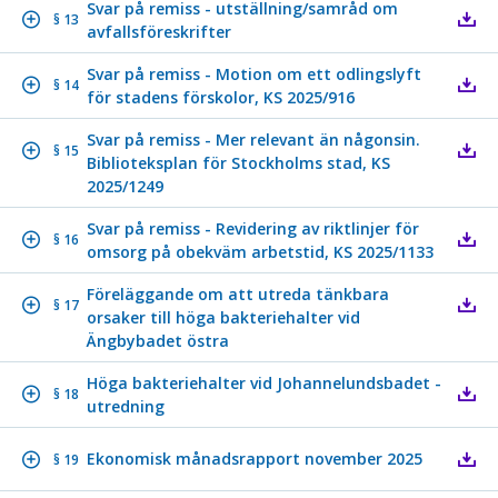
Svar på remiss - utställning/samråd om
§ 13
avfallsföreskrifter
Svar på remiss - Motion om ett odlingslyft
§ 14
för stadens förskolor, KS 2025/916
Svar på remiss - Mer relevant än någonsin.
§ 15
Biblioteksplan för Stockholms stad, KS
2025/1249
Svar på remiss - Revidering av riktlinjer för
§ 16
omsorg på obekväm arbetstid, KS 2025/1133
Föreläggande om att utreda tänkbara
§ 17
orsaker till höga bakteriehalter vid
Ängbybadet östra
Höga bakteriehalter vid Johannelundsbadet -
§ 18
utredning
Ekonomisk månadsrapport november 2025
§ 19