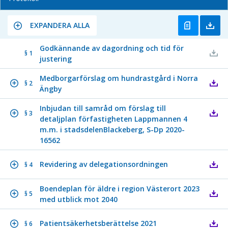
EXPANDERA ALLA
Godkännande av dagordning och tid för
§ 1
justering
Medborgarförslag om hundrastgård i Norra
§ 2
Ängby
Inbjudan till samråd om förslag till
§ 3
detaljplan förfastigheten Lappmannen 4
m.m. i stadsdelenBlackeberg, S-Dp 2020-
16562
Revidering av delegationsordningen
§ 4
Boendeplan för äldre i region Västerort 2023
§ 5
med utblick mot 2040
Patientsäkerhetsberättelse 2021
§ 6