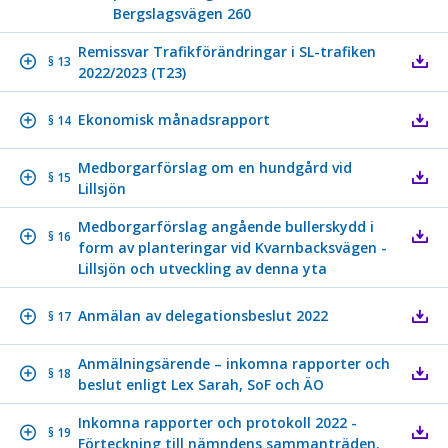
Bergslagsvägen 260
Remissvar Trafikförändringar i SL-trafiken
§ 13
2022/2023 (T23)
Ekonomisk månadsrapport
§ 14
Medborgarförslag om en hundgård vid
§ 15
Lillsjön
Medborgarförslag angående bullerskydd i
§ 16
form av planteringar vid Kvarnbacksvägen -
Lillsjön och utveckling av denna yta
Anmälan av delegationsbeslut 2022
§ 17
Anmälningsärende – inkomna rapporter och
§ 18
beslut enligt Lex Sarah, SoF och ÄO
Inkomna rapporter och protokoll 2022 -
§ 19
Förteckning till nämndens sammanträden.