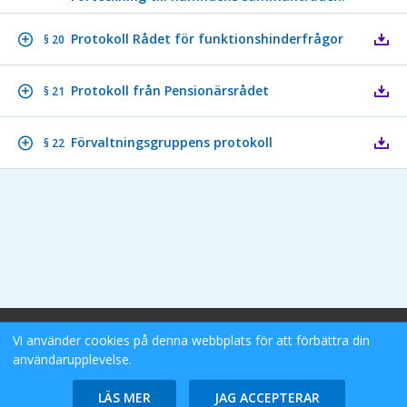
Protokoll Rådet för funktionshinderfrågor
§ 20
Protokoll från Pensionärsrådet
§ 21
Förvaltningsgruppens protokoll
§ 22
Stockholms Stad eDok Meetings
Vi använder cookies på denna webbplats för att förbättra din
Tillgänglighetsredogörelse
användarupplevelse.