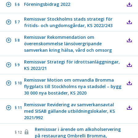
Föreningsbidrag 2022
§ 6
Remissvar Stockholms stads strategi för
§ 7
fritids- och ungdomsgårdar, KS 2022/243
Remissvar Rekommendation om
§ 8
överenskommelse länsövergripande
samverkan kring hälsa, vård och omsorg
Remissvar Strategi för idrottsanläggningar,
§ 9
KS 2022/21
Remissvar Motion om omvandla Bromma
§ 10
flygplats till Stockholms nya stadsdel – bygg
30 000 nya bostäder, KS 2020
Remissvar Revidering av samverkansavtal
§ 11
med SISAB gällande utbildningslokaler, KS
2021/992
Remissvar i ärende om alkoholservering
§ 12
på restaurang Ombrelli Bromma,