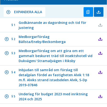
EXPANDERA ALLA
Godkännande av dagordning och tid för
§ 1
justering
Medborgarförslag
§ 2
Bällsta/Eneby/Beckomberga
Medborgarförslag om att göra om ett
§ 3
gammalt beskuret träd till insektshotell vid
Dukvägen/ Stramaljvägen i Riksby
Inbjudan till samråd om förslag till
§ 4
detaljplan fördel av fastigheten Alvik 1:18
m.fl. Alviks strand istadsdelen Alvik, S-Dp
2019-07846
Underlag för budget 2023 med inriktning
§ 5
2024 och 2025