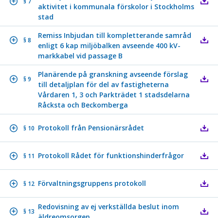
§ 7
aktivitet i kommunala förskolor i Stockholms
stad
Remiss Inbjudan till kompletterande samråd
§ 8
enligt 6 kap miljöbalken avseende 400 kV-
markkabel vid passage B
Planärende på granskning avseende förslag
§ 9
till detaljplan för del av fastigheterna
Vårdaren 1, 3 och Parkträdet 1 stadsdelarna
Råcksta och Beckomberga
Protokoll från Pensionärsrådet
§ 10
Protokoll Rådet för funktionshinderfrågor
§ 11
Förvaltningsgruppens protokoll
§ 12
Redovisning av ej verkställda beslut inom
§ 13
äldreomsorgen