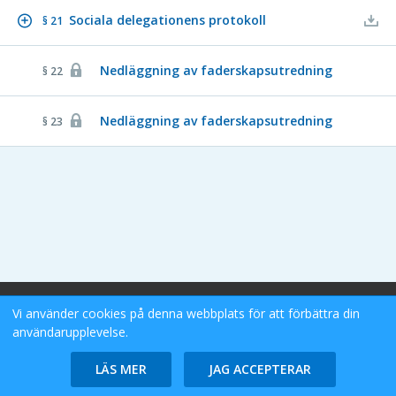
Sociala delegationens protokoll
§ 21
Nedläggning av faderskapsutredning
§ 22
Nedläggning av faderskapsutredning
§ 23
Stockholms Stad eDok Meetings
Vi använder cookies på denna webbplats för att förbättra din
Tillgänglighetsredogörelse
användarupplevelse.