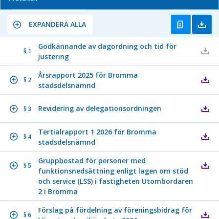
EXPANDERA ALLA
Godkännande av dagordning och tid för
§ 1
justering
Årsrapport 2025 för Bromma
§ 2
stadsdelsnämnd
Revidering av delegationsordningen
§ 3
Tertialrapport 1 2026 för Bromma
§ 4
stadsdelsnämnd
Gruppbostad för personer med
§ 5
funktionsnedsättning enligt lagen om stöd
och service (LSS) i fastigheten Utombordaren
2 i Bromma
Förslag på fördelning av föreningsbidrag för
§ 6