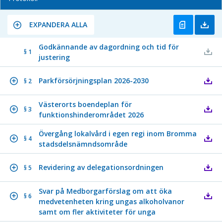
EXPANDERA ALLA
Godkännande av dagordning och tid för
§ 1
justering
Parkförsörjningsplan 2026-2030
§ 2
Västerorts boendeplan för
§ 3
funktionshinderområdet 2026
Övergång lokalvård i egen regi inom Bromma
§ 4
stadsdelsnämndsområde
Revidering av delegationsordningen
§ 5
Svar på Medborgarförslag om att öka
§ 6
medvetenheten kring ungas alkoholvanor
samt om fler aktiviteter för unga