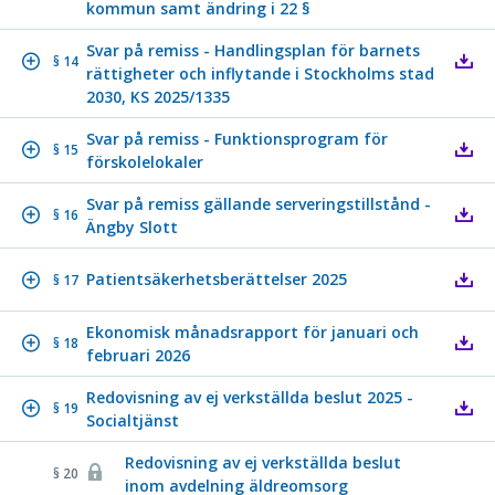
kommun samt ändring i 22 §
Svar på remiss - Handlingsplan för barnets
§ 14
rättigheter och inflytande i Stockholms stad
2030, KS 2025/1335
Svar på remiss - Funktionsprogram för
§ 15
förskolelokaler
Svar på remiss gällande serveringstillstånd -
§ 16
Ängby Slott
Patientsäkerhetsberättelser 2025
§ 17
Ekonomisk månadsrapport för januari och
§ 18
februari 2026
Redovisning av ej verkställda beslut 2025 -
§ 19
Socialtjänst
Redovisning av ej verkställda beslut
§ 20
inom avdelning äldreomsorg