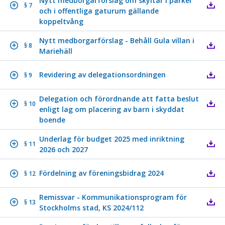
Nytt medborgarförslag om skyltar i parker
§ 7
och i offentliga gaturum gällande
koppeltvång
Nytt medborgarförslag - Behåll Gula villan i
§ 8
Mariehäll
Revidering av delegationsordningen
§ 9
Delegation och förordnande att fatta beslut
§ 10
enligt lag om placering av barn i skyddat
boende
Underlag för budget 2025 med inriktning
§ 11
2026 och 2027
Fördelning av föreningsbidrag 2024
§ 12
Remissvar - Kommunikationsprogram för
§ 13
Stockholms stad, KS 2024/112