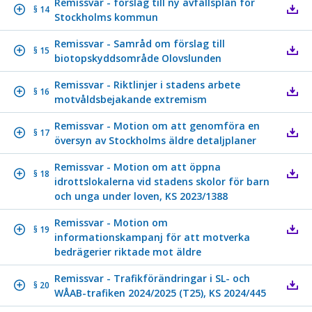
Remissvar - förslag till ny avfallsplan för
§ 14
Stockholms kommun
Remissvar - Samråd om förslag till
§ 15
biotopskyddsområde Olovslunden
Remissvar - Riktlinjer i stadens arbete
§ 16
motvåldsbejakande extremism
Remissvar - Motion om att genomföra en
§ 17
översyn av Stockholms äldre detaljplaner
Remissvar - Motion om att öppna
§ 18
idrottslokalerna vid stadens skolor för barn
och unga under loven, KS 2023/1388
Remissvar - Motion om
§ 19
informationskampanj för att motverka
bedrägerier riktade mot äldre
Remissvar - Trafikförändringar i SL- och
§ 20
WÅAB-trafiken 2024/2025 (T25), KS 2024/445