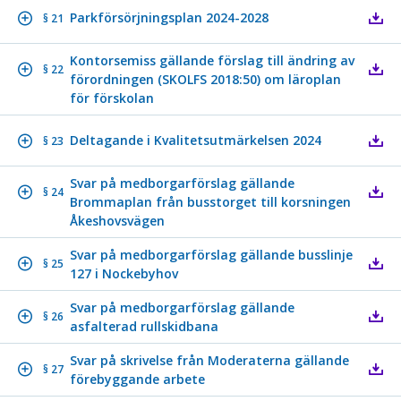
Parkförsörjningsplan 2024-2028
§ 21
Kontorsemiss gällande förslag till ändring av
§ 22
förordningen (SKOLFS 2018:50) om läroplan
för förskolan
Deltagande i Kvalitetsutmärkelsen 2024
§ 23
Svar på medborgarförslag gällande
§ 24
Brommaplan från busstorget till korsningen
Åkeshovsvägen
Svar på medborgarförslag gällande busslinje
§ 25
127 i Nockebyhov
Svar på medborgarförslag gällande
§ 26
asfalterad rullskidbana
Svar på skrivelse från Moderaterna gällande
§ 27
förebyggande arbete