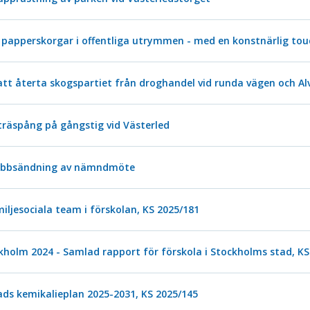
 papperskorgar i offentliga utrymmen - med en konstnärlig tou
tt återta skogspartiet från droghandel vid runda vägen och Al
räspång på gångstig vid Västerled
Webbsändning av nämndmöte
iljesociala team i förskolan, KS 2025/181
ckholm 2024 - Samlad rapport för förskola i Stockholms stad, KS
ads kemikalieplan 2025-2031, KS 2025/145