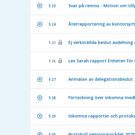
Svar på remiss - Motion om til
§ 23
Återrapportering av kontorsytt
§ 24
Ej verkställda beslut avdelning
§ 25
Lex Sarah rapport Enheten för
§ 26
Anmälan av delegationsbeslut
§ 27
Förteckning över inkomna med
§ 28
Inkomna rapporter och protoko
§ 29
Protokoll pensionärsrådet 2025
§ 30