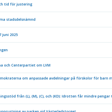
 tid för justering
omma stadsdelsnämnd
 juni 2025
ingen
erna och Centerpartiet om LVM
demokraterna om anpassade avdelningar på förskolor för barn m
ningsstöd från (L), (M), (C), och (KD): Idrotten får mindre penga
pprustning av parken vid Västerledstorget