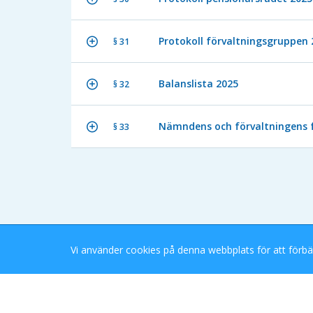
Protokoll förvaltningsgruppen 
§ 31
Balanslista 2025
§ 32
Nämndens och förvaltningens 
§ 33
Vi använder cookies på denna webbplats för att förbä
Stockholms Stad eDok Meetings
Tillgänglighetsredogörelse