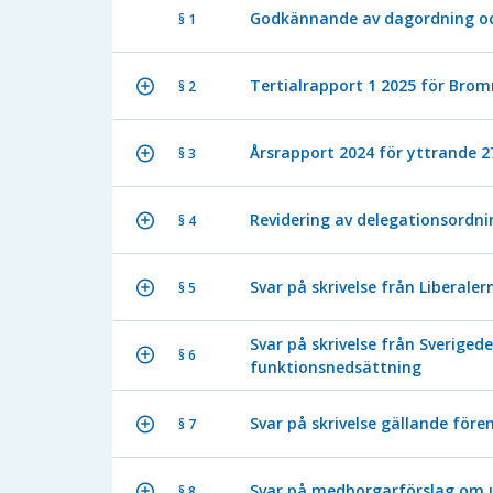
Godkännande av dagordning och
§ 1
Tertialrapport 1 2025 för Br
§ 2
Årsrapport 2024 för yttrande 27
§ 3
Revidering av delegationsordn
§ 4
Svar på skrivelse från Liberal
§ 5
Svar på skrivelse från Sverige
§ 6
funktionsnedsättning
Svar på skrivelse gällande före
§ 7
Svar på medborgarförslag om u
§ 8