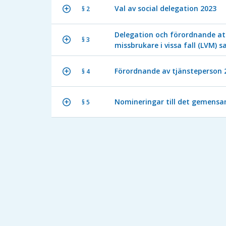
Val av social delegation 2023
§ 2
Delegation och förordnande att
§ 3
missbrukare i vissa fall (LVM) s
Förordnande av tjänsteperson 
§ 4
Nomineringar till det gemens
§ 5