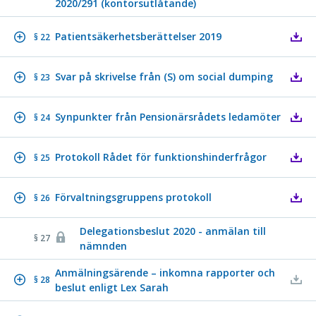
2020/291 (kontorsutlåtande)
Patientsäkerhetsberättelser 2019
§ 22
Svar på skrivelse från (S) om social dumping
§ 23
Synpunkter från Pensionärsrådets ledamöter
§ 24
Protokoll Rådet för funktionshinderfrågor
§ 25
Förvaltningsgruppens protokoll
§ 26
Delegationsbeslut 2020 - anmälan till
§ 27
nämnden
Anmälningsärende – inkomna rapporter och
§ 28
beslut enligt Lex Sarah