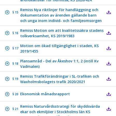
Remiss Nya riktlinjer för handläggning och
§ 15
dokumentation av ärenden gällande barn
och unga inom individ- och familjeomsorgen
Remiss Motion om att kvalitetssäkra stadens
§ 16
tolkverksamhet, KS 2019/1983
Motion om ökad tillgänglighet i staden, KS
§ 17
2019/1455
Plansamråd - Del av Åkeshov 1:1, 2 (intill Kv
§ 18
Vadmalen)
Remiss Trafikförändringar i SL-trafiken och
§ 19
Waxholmsbolagets trafik 2020/2021
Ekonomisk månadsrapport
§ 20
Remiss Naturvårdsstrategi för skyddsvärda
§ 21
ekar och ekmiljöer i Stockholms län KS