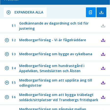
EXPANDERA ALLA
Godkännande av dagordning och tid för
§ 1
justering
Medborgarförslag - Vi är fågelräddare
§ 2
Medborgarförslag om bygge av cykelbana
§ 3
Medborgarförslag om hundrastgård i
§ 4
Äppelviken, Smedslätten och Ålsten
Medborgarförslag om att upplåta äng till
§ 5
odlingslotter
Medborgarförslag om att bygga träbelagt
§ 6
soldäck/sittplatser vid Tranebergs fritidspark
Medborgarförslag om gångväg mellan