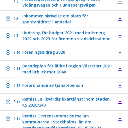
§ 7
Vidängsvägen och Hunnebergsvägen
Inkommen skrivelse om plats för
§ 8
spontanidrott i Annedal
Underlag för budget 2021 med inriktning
§ 9
2022 och 2023 för Bromma stadsdelsnämnd
Föreningsbidrag 2020
§ 10
Boendeplan för äldre i region Västerort 2021
§ 11
med utblick mot 2040
Förordnande av tjänsteperson
§ 12
Remiss En likvärdig fixartjänst inom staden,
§ 13
KS 2020/243
Remiss Överenskommelse mellan
§ 14
kommunerna i Stockholms län om
ärendeansvar för hemlösa, KS 2020/424