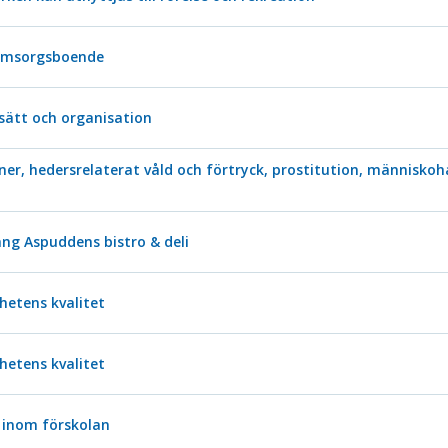
 omsorgsboende
sätt och organisation
ioner, hedersrelaterat våld och förtryck, prostitution, människo
ang Aspuddens bistro & deli
etens kvalitet
etens kvalitet
 inom förskolan