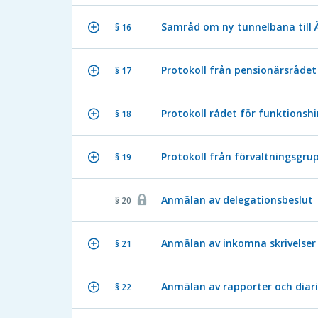
Samråd om ny tunnelbana till Ä
§ 16
Protokoll från pensionärsrådet
§ 17
Protokoll rådet för funktionsh
§ 18
Protokoll från förvaltningsgru
§ 19
Anmälan av delegationsbeslut
§ 20
Anmälan av inkomna skrivelser
§ 21
Anmälan av rapporter och diar
§ 22