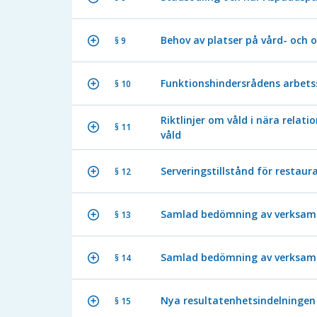
Behov av platser på vård- och
§ 9
Funktionshindersrådens arbets
§ 10
Riktlinjer om våld i nära relat
§ 11
våld
Serveringstillstånd för restaur
§ 12
Samlad bedömning av verksamh
§ 13
Samlad bedömning av verksamh
§ 14
Nya resultatenhetsindelningen
§ 15