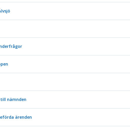
lvsjö
inderfrågor
ppen
 till nämnden
ieförda ärenden