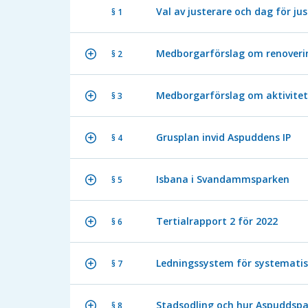
Val av justerare och dag för ju
§ 1
Medborgarförslag om renoveri
§ 2
Medborgarförslag om aktivitet
§ 3
Grusplan invid Aspuddens IP
§ 4
Isbana i Svandammsparken
§ 5
Tertialrapport 2 för 2022
§ 6
Ledningssystem för systematisk
§ 7
Stadsodling och hur Aspuddspar
§ 8