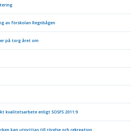
stering
ng av förskolan Regnbågen
er på torg året om
t kvalitetsarbete enligt SOSFS 2011:9
ken kan utnyttjas till rörelse och rekreation