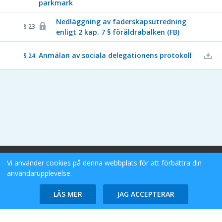
parkmark
Nedläggning av faderskapsutredning
§ 23
enligt 2 kap. 7 § föräldrabalken (FB)
Anmälan av sociala delegationens protokoll
§ 24
Vi använder cookies på denna webbplats för att förbättra din
Stockholms Stad eDok Meetings
Tillgänglighetsredogörelse
användarupplevelse.