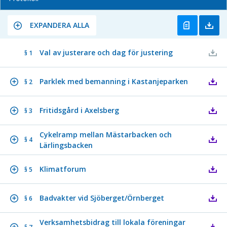
EXPANDERA ALLA
Val av justerare och dag för justering
§ 1
Parklek med bemanning i Kastanjeparken
§ 2
Fritidsgård i Axelsberg
§ 3
Cykelramp mellan Mästarbacken och
§ 4
Lärlingsbacken
Klimatforum
§ 5
Badvakter vid Sjöberget/Örnberget
§ 6
Verksamhetsbidrag till lokala föreningar