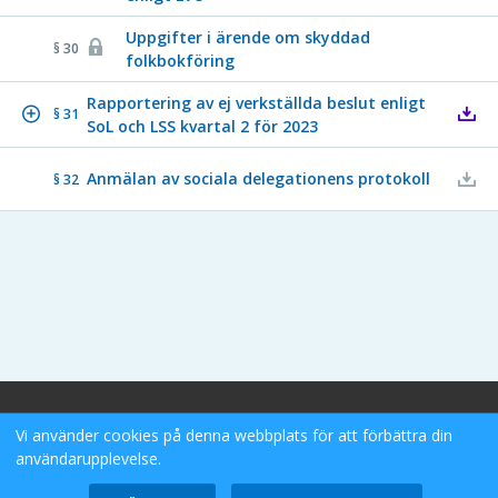
Uppgifter i ärende om skyddad
§ 30
folkbokföring
Rapportering av ej verkställda beslut enligt
§ 31
SoL och LSS kvartal 2 för 2023
Anmälan av sociala delegationens protokoll
§ 32
Stockholms Stad eDok Meetings
Vi använder cookies på denna webbplats för att förbättra din
Tillgänglighetsredogörelse
användarupplevelse.