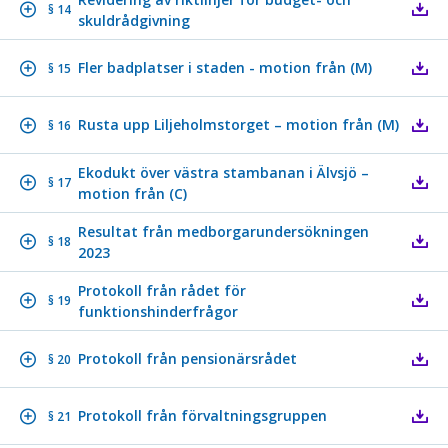
§ 14
skuldrådgivning
Fler badplatser i staden - motion från (M)
§ 15
Rusta upp Liljeholmstorget – motion från (M)
§ 16
Ekodukt över västra stambanan i Älvsjö –
§ 17
motion från (C)
Resultat från medborgarundersökningen
§ 18
2023
Protokoll från rådet för
§ 19
funktionshinderfrågor
Protokoll från pensionärsrådet
§ 20
Protokoll från förvaltningsgruppen
§ 21