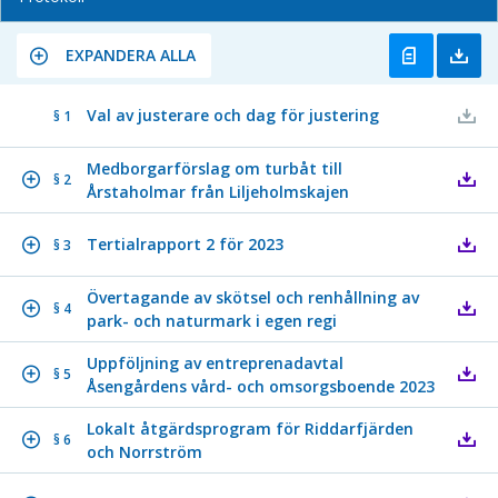
EXPANDERA ALLA
Val av justerare och dag för justering
§ 1
Medborgarförslag om turbåt till
§ 2
Årstaholmar från Liljeholmskajen
Tertialrapport 2 för 2023
§ 3
Övertagande av skötsel och renhållning av
§ 4
park- och naturmark i egen regi
Uppföljning av entreprenadavtal
§ 5
Åsengårdens vård- och omsorgsboende 2023
Lokalt åtgärdsprogram för Riddarfjärden
§ 6
och Norrström