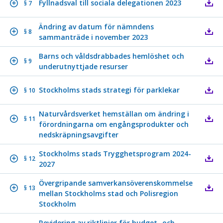
Fyllnadsval till sociala delegationen 2023
§ 7
Ändring av datum för nämndens
§ 8
sammanträde i november 2023
Barns och våldsdrabbades hemlöshet och
§ 9
underutnyttjade resurser
Stockholms stads strategi för parklekar
§ 10
Naturvårdsverket hemställan om ändring i
§ 11
förordningarna om engångsprodukter och
nedskräpningsavgifter
Stockholms stads Trygghetsprogram 2024-
§ 12
2027
Övergripande samverkansöverenskommelse
§ 13
mellan Stockholms stad och Polisregion
Stockholm
Revidering av riktlinjer för budget- och