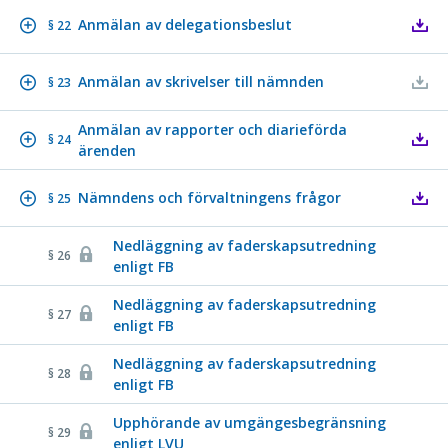
Anmälan av delegationsbeslut
§ 22
Anmälan av skrivelser till nämnden
§ 23
Anmälan av rapporter och diarieförda
§ 24
ärenden
Nämndens och förvaltningens frågor
§ 25
Nedläggning av faderskapsutredning
§ 26
enligt FB
Nedläggning av faderskapsutredning
§ 27
enligt FB
Nedläggning av faderskapsutredning
§ 28
enligt FB
Upphörande av umgängesbegränsning
§ 29
enligt LVU