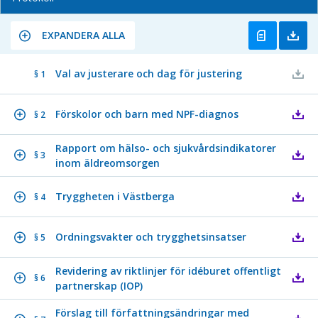
EXPANDERA ALLA
Val av justerare och dag för justering
§ 1
Förskolor och barn med NPF-diagnos
§ 2
Rapport om hälso- och sjukvårdsindikatorer
§ 3
inom äldreomsorgen
Tryggheten i Västberga
§ 4
Ordningsvakter och trygghetsinsatser
§ 5
Revidering av riktlinjer för idéburet offentligt
§ 6
partnerskap (IOP)
Förslag till författningsändringar med