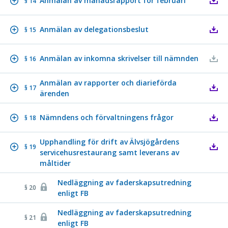
Anmälan av månadsrapport för februari
§ 14
Anmälan av delegationsbeslut
§ 15
Anmälan av inkomna skrivelser till nämnden
§ 16
Anmälan av rapporter och diarieförda
§ 17
ärenden
Nämndens och förvaltningens frågor
§ 18
Upphandling för drift av Älvsjögårdens
§ 19
servicehusrestaurang samt leverans av
måltider
Nedläggning av faderskapsutredning
§ 20
enligt FB
Nedläggning av faderskapsutredning
§ 21
enligt FB