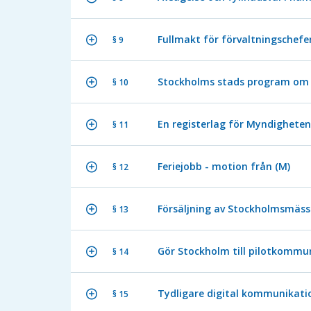
Fullmakt för förvaltningschefe
§ 9
Stockholms stads program om a
§ 10
En registerlag för Myndighete
§ 11
Feriejobb - motion från (M)
§ 12
Försäljning av Stockholmsmäs
§ 13
Gör Stockholm till pilotkommun
§ 14
Tydligare digital kommunikati
§ 15