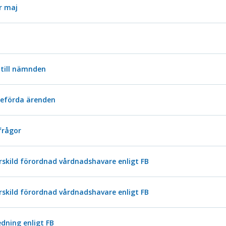
r maj
 till nämnden
ieförda ärenden
frågor
ärskild förordnad vårdnadshavare enligt FB
ärskild förordnad vårdnadshavare enligt FB
dning enligt FB