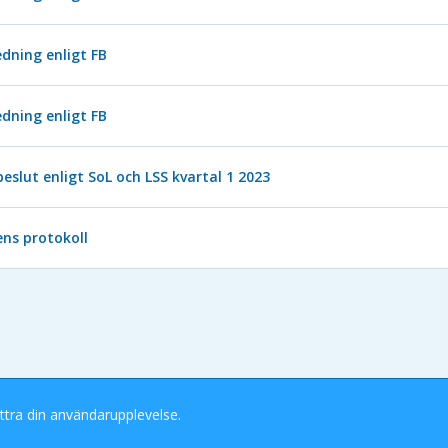
dning enligt FB
dning enligt FB
beslut enligt SoL och LSS kvartal 1 2023
ns protokoll
ttra din användarupplevelse.