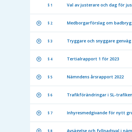
Val av justerare och dag för ju
§ 1
Medborgarförslag om badbrygg
§ 2
Tryggare och snyggare genväg t
§ 3
Tertialrapport 1 för 2023
§ 4
Nämndens årsrapport 2022
§ 5
Trafikförändringar i SL-trafike
§ 6
Inhyresmedgivande för nytt g
§ 7
Avsägelse och fyllnadsval i nä
§ 8