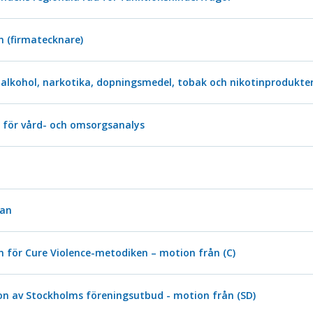
n (firmatecknare)
lkohol, narkotika, dopningsmedel, tobak och nikotinprodukte
n för vård- och omsorgsanalys
san
 för Cure Violence-metodiken – motion från (C)
on av Stockholms föreningsutbud - motion från (SD)