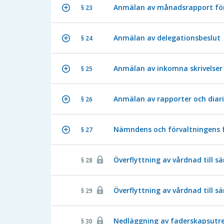
Anmälan av månadsrapport fö
§ 23
Anmälan av delegationsbeslut
§ 24
Anmälan av inkomna skrivelser
§ 25
Anmälan av rapporter och diar
§ 26
Nämndens och förvaltningens 
§ 27
Överflyttning av vårdnad till s
§ 28
Överflyttning av vårdnad till s
§ 29
Nedläggning av faderskapsutre
§ 30