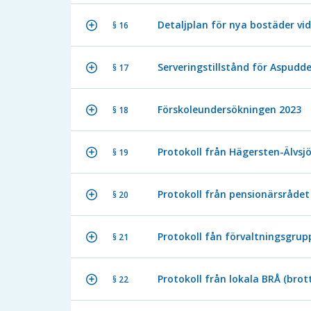
Detaljplan för nya bostäder vi
§ 16
Serveringstillstånd för Aspudd
§ 17
Förskoleundersökningen 2023
§ 18
Protokoll från Hägersten-Älvs
§ 19
Protokoll från pensionärsrådet
§ 20
Protokoll fån förvaltningsgrup
§ 21
Protokoll från lokala BRÅ (bro
§ 22