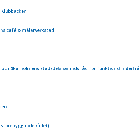
d Klubbacken
ens café & målarverkstad
jö och Skärholmens stadsdelsnämnds råd för funktionshinderfr
pen
ttsförebyggande rådet)