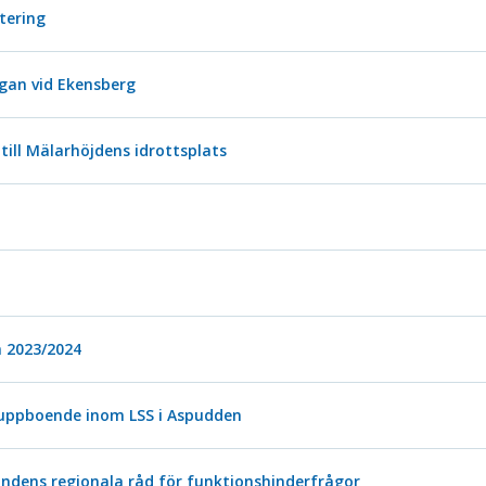
stering
an vid Ekensberg
ill Mälarhöjdens idrottsplats
n 2023/2024
ruppboende inom LSS i Aspudden
mndens regionala råd för funktionshinderfrågor