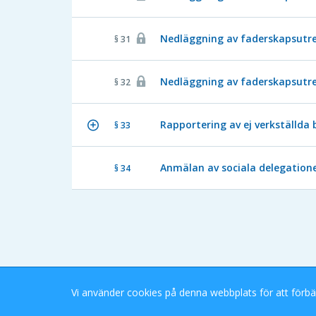
Nedläggning av faderskapsutre
§ 31
Nedläggning av faderskapsutre
§ 32
Rapportering av ej verkställda 
§ 33
Anmälan av sociala delegatione
§ 34
Vi använder cookies på denna webbplats för att förbä
Stockholms Stad eDok Meetings
Tillgänglighetsredogörelse