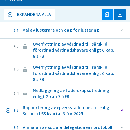
EXPANDERA ALLA
Val av justerare och dag för justering
§ 1
Överflyttning av vårdnad till särskild
§ 2
förordnad vårdnadshavare enligt 6 kap.
8 § FB
Överflyttning av vårdnad till särskild
§ 3
förordnad vårdnadshavare enligt 6 kap.
8 § FB
Nedläggning av faderskapsutredning
§ 4
enligt 2 kap 7 § FB
Rapportering av ej verkställda beslut enligt
§ 5
SoL och LSS kvartal 3 för 2025
Anmälan av sociala delegationens protokoll
§ 6