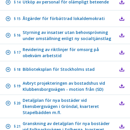
Utköp av personal för olämpligt beteende
§ 14
Åtgärder för förbättrad lokaldemokrati
§ 15
Styrning av insatser utan behovsprövning
§ 16
under omställning enligt ny socialtjänstlag
Revidering av riktlinjer för omsorg på
§ 17
obekväm arbetstid
Biblioteksplan för Stockholms stad
§ 18
Avbryt projekteringen av bostadshus vid
§ 19
Klubbensborgsvägen - motion från (SD)
Detaljplan för nya bostäder vid
§ 20
Ekensbergsvägen i Gröndal, kvarteret
Stapelbädden m.fl.
Granskning av detaljplan för nya bostäder
§ 21
vid Folkparksvägen i Solberga, kvarteret