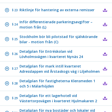
Riktlinje för hantering av externa remisser
§ 23
Inför differentierade parkeringsavgifter –
§ 24
motion från (L)
Stockholm bör bli pilotstad för självkörande
§ 25
bilar - motion från (C)
Detaljplan för Entréskolan vid
§ 26
Lövholmsvägen i kvarteret Nynäs 24
Detaljplan för mark intill kvarteret
§ 27
Adresslappen vid Årstaskogs väg i Liljeholmen
Detaljplan för fastigheterna Klensmeden 1
§ 28
och 5 i Mälarhöjden
Detaljplan för ett lagerhotell vid
§ 29
Västertorpsvägen i kvarteret Hjulmakaren 2
Detaljplan för nya bostäder och lokaler vid