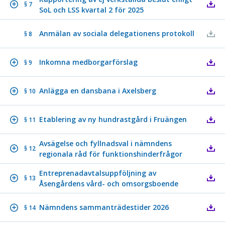
§ 7
SoL och LSS kvartal 2 för 2025
Anmälan av sociala delegationens protokoll
§ 8
Inkomna medborgarförslag
§ 9
Anlägga en dansbana i Axelsberg
§ 10
Etablering av ny hundrastgård i Fruängen
§ 11
Avsägelse och fyllnadsval i nämndens
§ 12
regionala råd för funktionshinderfrågor
Entreprenadavtalsuppföljning av
§ 13
Åsengårdens vård- och omsorgsboende
Nämndens sammanträdestider 2026
§ 14