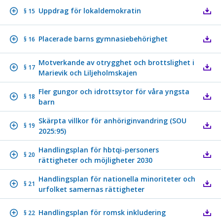
Uppdrag för lokaldemokratin
§ 15
Placerade barns gymnasiebehörighet
§ 16
Motverkande av otrygghet och brottslighet i
§ 17
Marievik och Liljeholmskajen
Fler gungor och idrottsytor för våra yngsta
§ 18
barn
Skärpta villkor för anhöriginvandring (SOU
§ 19
2025:95)
Handlingsplan för hbtqi-personers
§ 20
rättigheter och möjligheter 2030
Handlingsplan för nationella minoriteter och
§ 21
urfolket samernas rättigheter
Handlingsplan för romsk inkludering
§ 22