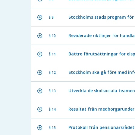
Stockholms stads program för 
§ 9
Reviderade riktlinjer för han
§ 10
Bättre förutsättningar för els
§ 11
Stockholm ska gå före med inf
§ 12
Utveckla de skolsociala teamen 
§ 13
Resultat från medborgarunder
§ 14
Protokoll från pensionärsrådet
§ 15