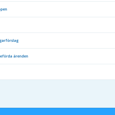
ppen
garförslag
ieförda ärenden