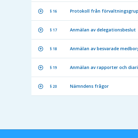
Protokoll från förvaltningsgru
§ 16
Anmälan av delegationsbeslut
§ 17
Anmälan av besvarade medbor
§ 18
Anmälan av rapporter och diar
§ 19
Nämndens frågor
§ 20