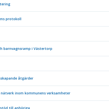
stering
ns protokoll
och barnvagnsramp i Västertorp
sskapande åtgärder
la nätverk inom kommunens verksamheter
töd till anhöriga