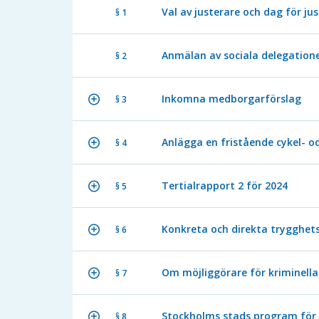
Val av justerare och dag för ju
§ 1
Anmälan av sociala delegatione
§ 2
Inkomna medborgarförslag
§ 3
Anlägga en fristående cykel- 
§ 4
Tertialrapport 2 för 2024
§ 5
Konkreta och direkta trygghet
§ 6
Om möjliggörare för kriminel
§ 7
Stockholms stads program för s
§ 8