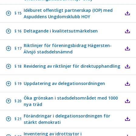
Idéburet offentligt partnerskap (IOP) med
§ 15
Aspuddens Ungdomsklubb HOY
Deltagande i kvalitetsutmärkelsen
§ 16
Riktlinjer för föreningsbidrag Hägersten-
§ 17
Älvsjö stadsdelsnämnd
Revidering av riktlinjer för direktupphandling
§ 18
Uppdatering av delegationsordningen
§ 19
Öka grönskan i stadsdelsområdet med 1000
§ 20
nya träd
Förändringar i delegationsordningen för
§ 21
stärkt demokrati
Inventering av idrottsytor i