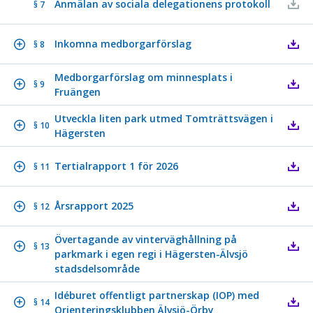
Anmälan av sociala delegationens protokoll
§ 7
Inkomna medborgarförslag
§ 8
Medborgarförslag om minnesplats i
§ 9
Fruängen
Utveckla liten park utmed Tomträttsvägen i
§ 10
Hägersten
Tertialrapport 1 för 2026
§ 11
Årsrapport 2025
§ 12
Övertagande av vinterväghållning på
§ 13
parkmark i egen regi i Hägersten-Älvsjö
stadsdelsområde
Idéburet offentligt partnerskap (IOP) med
§ 14
Orienteringsklubben Älvsjö-Örby