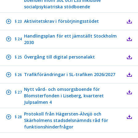
boenden inom SoL och LSS inklusive
socialpsykiatriska stödboende
Aktivitetskrav i försörjningsstödet
§ 23
Handlingsplan för ett jämställt Stockholm
§ 24
2030
Övergång till digital personalakt
§ 25
Trafikförändringar i SL-trafiken 2026/2027
§ 26
Nytt vård- och omsorgsboende för
§ 27
Blomsterfonden i Liseberg, kvarteret
Julpsalmen 4
Protokoll från Hägersten-Älvsjö och
§ 28
Skärholmens stadsdelsnämnds råd för
funktionshinderfrågor