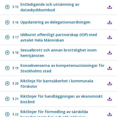
Entledigande och utnämning av
§ 15
dataskyddsombud
Uppdatering av delegationsordningen
§ 16
Idéburet offentligt partnerskap (IOP) med
§ 17
avtalet Hela Människan
Sexualbrott och annan brottslighet inom
§ 18
hemtjänsten
Konsekvenserna av kompetensutvisningar för
§ 19
Stockholms stad
Riktlinje för barnsäkerhet i kommunala
§ 20
förskolor
Riktlinjer för handläggningen av ekonomiskt
§ 21
bistånd
Riktlinjer för förmedling av särskilda
§ 22