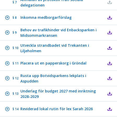
§ 7
delegationen
Inkomna medborgarförslag
§ 8
Behov av trafikhinder vid Enbacksparken i
§ 9
Midsommarkransen
Utveckla strandbadet vid Trekanten i
§ 10
Liljeholmen
Placera ut en papperskorg i Gröndal
§ 11
Rusta upp Botvidsparkens lekplats i
§ 12
Aspudden
Underlag för budget 2027 med inriktning
§ 13
2028-2029
Reviderad lokal rutin för lex Sarah 2026
§ 14