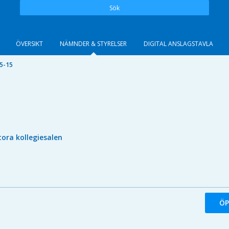
Sök
ÖVERSIKT
NÄMNDER & STYRELSER
DIGITAL ANSLAGSTAVLA
5-15
tora kollegiesalen
ÖP